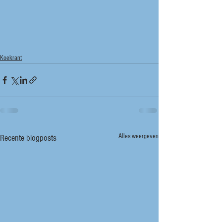
Koekrant
Alles weergeven
Recente blogposts