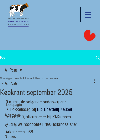
Post
All Posts
Vereniging van het Fries-Hollands rundveeras
All Posts
15 okt 2025
Koekrant september 2025
Koekrant
O.a. met de volgende onderwerpen:
Hoofdpagina
• Fokkersdag bij 
Bio Boerderij Keuper
Algemeen
• Jet 190, stiermoeder bij KI-Kampen
• Nieuwe roodbonte Fries-Hollandse stier 
Stieren
Arkenheem 169
Nieuws