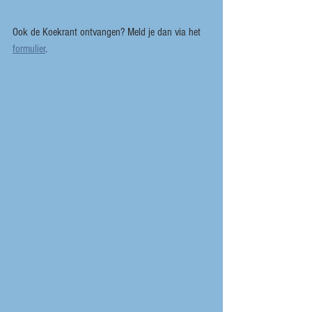
Ook de Koekrant ontvangen? Meld je dan via het 
formulier
.