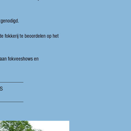
tgenodigd.
e fokkerij te beoordelen op het
en aan fokveeshows en
as