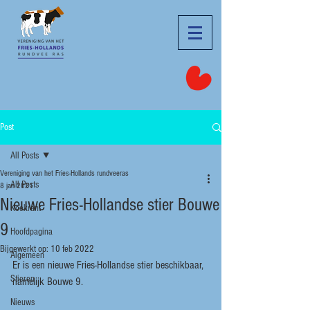
Post
All Posts
Vereniging van het Fries-Hollands rundveeras
All Posts
8 jan 2021
Nieuwe Fries-Hollandse stier Bouwe
Koekrant
9
Hoofdpagina
Bijgewerkt op:
10 feb 2022
Algemeen
Er is een nieuwe Fries-Hollandse stier beschikbaar, 
Stieren
namelijk Bouwe 9.
Nieuws