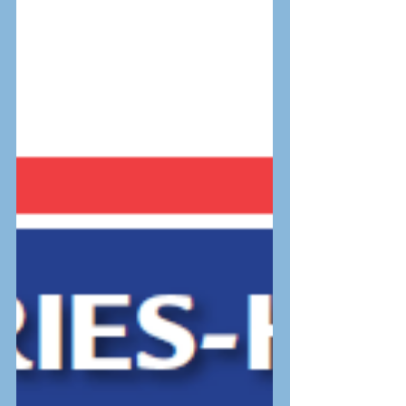
Bannink’ in Deventer. Op deze fokkersdag zal
Sjaak ons meenemen over het melkveebedrijf en
verslag doen van de veestapel. We verwachten u
rond 10.30 uur, waar koffie/thee klaar staan.
Daarna volgt de rondleiding langs de koeien.
Opgave voor deze dag en de lunch kunt u doen via
te