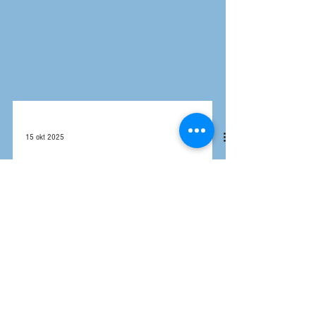
15 okt 2025
Koekrant september 2025
O.a. met de volgende onderwerpen: • Fokkersdag
bij Bio Boerderij Keuper • Jet 190, stiermoeder bij
KI-Kampen • Nieuwe roodbonte Fries-Hollandse
stier Arkenheem 169 Ook de Koekrant ontvangen?