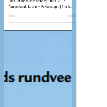
O.a. met de volgende onderwerpen: • Nieuwe
Fries-Hollandse stier Arenberg Frans 310 •
Aansprekende koeien • Fokkersdag bij familie...