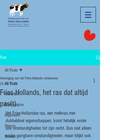
Post
All Posts
Vereniging van het Fries-Hollands rundveeras
All Posts
25 feb 2022
Fries-Hollands, het ras dat altijd
Koekrant
pas(t)
Hoofdpagina
Het Fries-Hollandse ras, een melkras met 
Algemeen
dubbeldoel eigenschappen, komt feitelijk onder 
Stieren
alle omstandigheden tot zijn recht. Dus niet alleen 
onder gangbare omstandigheden, maar blijkt ook 
Nieuws