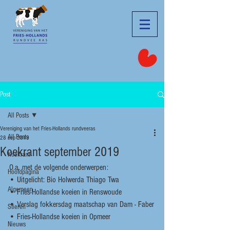
Post
All Posts
Vereniging van het Fries-Hollands rundveeras
All Posts
28 sep 2019
Koekrant september 2019
Koekrant
O.a. met de volgende onderwerpen:
Hoofdpagina
• Uitgelicht: Bio Holwerda Thiago Twa
Algemeen
• Fries-Hollandse koeien in Renswoude
• Verslag fokkersdag maatschap van Dam - Faber
Stieren
• Fries-Hollandse koeien in Opmeer
Nieuws